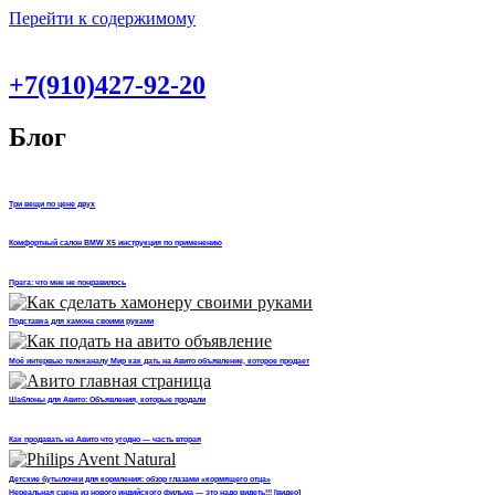
Перейти к содержимому
+7(910)427-92-20
Блог
Три вещи по цене двух
Комфортный салон BMW X5 инструкция по применению
Прага: что мне не понравилось
Подставка для хамона своими руками
Моё интервью телеканалу Мир как дать на Авито объявление, которое продает
Шаблоны для Авито: Объявления, которые продали
Как продавать на Авито что угодно — часть вторая
Детские бутылочки для кормления: обзор глазами «кормящего отца»
Нереальная сцена из нового индийского фильма — это надо видеть!!! [видео]